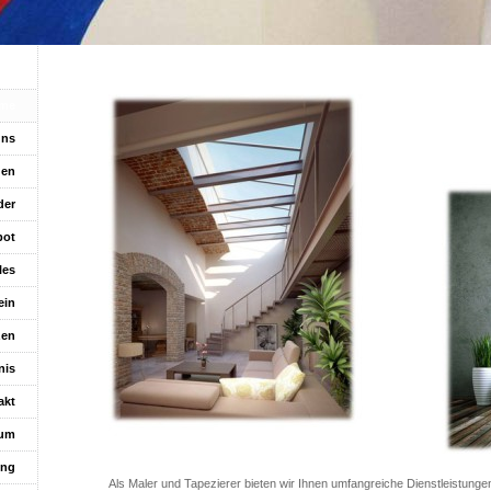
me
uns
gen
der
bot
les
ein
zen
nis
akt
sum
ung
Als Maler und Tapezierer bieten wir Ihnen umfangreiche Dienstleistung