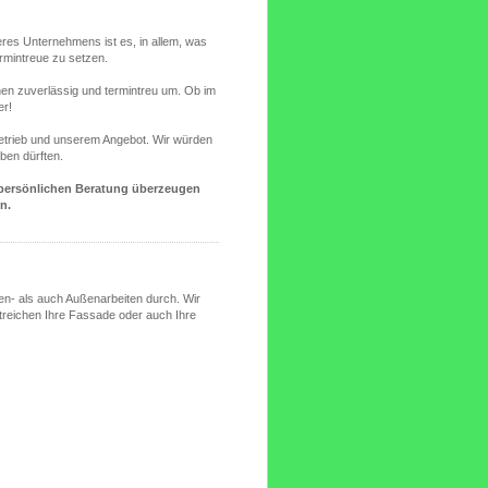
.
res Unternehmens ist es, in allem, was
ermintreue zu setzen.
onen zuverlässig und termintreu um. Ob im
er!
Betrieb und unserem Angebot. Wir würden
ben dürften.
r persönlichen Beratung überzeugen
n.
en- als auch Außenarbeiten durch. Wir
streichen Ihre Fassade oder auch Ihre