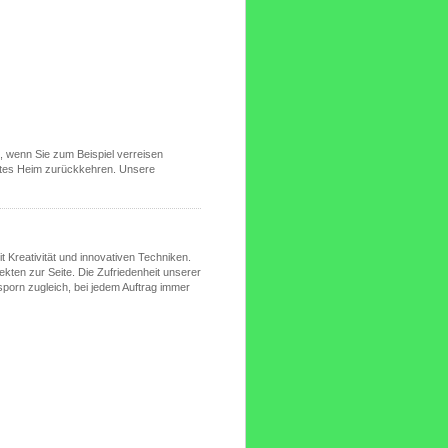
s, wenn Sie zum Beispiel verreisen
ertes Heim zurückkehren. Unsere
t Kreativität und innovativen Techniken.
ekten zur Seite. Die Zufriedenheit unserer
sporn zugleich, bei jedem Auftrag immer