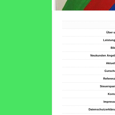
Ho
Über 
Leistun
Bil
Neukunden Ange
Aktuel
Gutsch
Referen
Steuerspar
Kont
Impres
Datenschutzerklär