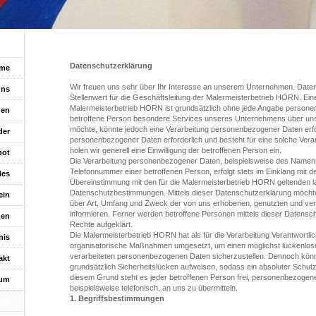
Datenschutzerklärung
me
Wir freuen uns sehr über Ihr Interesse an unserem Unternehmen. Date
uns
Stellenwert für die Geschäftsleitung der Malermeisterbetrieb HORN. Ein
Malermeisterbetrieb HORN ist grundsätzlich ohne jede Angabe persone
gen
betroffene Person besondere Services unseres Unternehmens über uns
möchte, könnte jedoch eine Verarbeitung personenbezogener Daten erfor
der
personenbezogener Daten erforderlich und besteht für eine solche Vera
holen wir generell eine Einwilligung der betroffenen Person ein.
bot
Die Verarbeitung personenbezogener Daten, beispielsweise des Namens,
Telefonnummer einer betroffenen Person, erfolgt stets im Einklang mit
les
Übereinstimmung mit den für die Malermeisterbetrieb HORN geltenden 
Datenschutzbestimmungen. Mittels dieser Datenschutzerklärung möchte
ein
über Art, Umfang und Zweck der von uns erhobenen, genutzten und ve
informieren. Ferner werden betroffene Personen mittels dieser Datensc
zen
Rechte aufgeklärt.
Die Malermeisterbetrieb HORN hat als für die Verarbeitung Verantwortli
nis
organisatorische Maßnahmen umgesetzt, um einen möglichst lückenlosen
verarbeiteten personenbezogenen Daten sicherzustellen. Dennoch könn
akt
grundsätzlich Sicherheitslücken aufweisen, sodass ein absoluter Schutz
diesem Grund steht es jeder betroffenen Person frei, personenbezogen
sum
beispielsweise telefonisch, an uns zu übermitteln.
1. Begriffsbestimmungen
ung