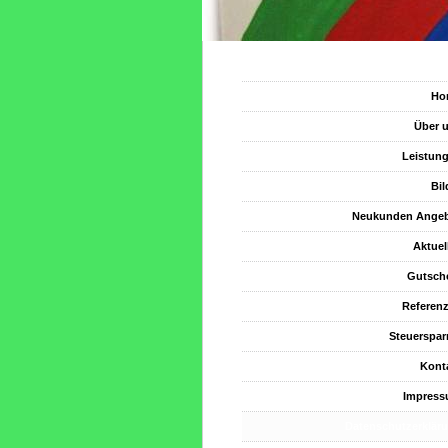
Ho
Über 
Leistun
Bil
Neukunden Ange
Aktuel
Gutsch
Referen
Steuerspar
Kont
Impres
Datenschutzerklär