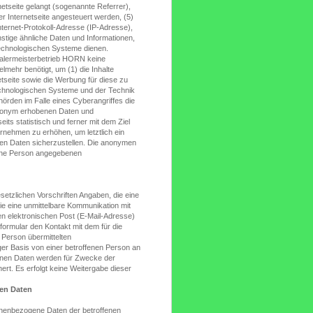
netseite gelangt (sogenannte Referrer),
r Internetseite angesteuert werden, (5)
Internet-Protokoll-Adresse (IP-Adresse),
stige ähnliche Daten und Informationen,
technologischen Systeme dienen.
Malermeisterbetrieb HORN keine
lmehr benötigt, um (1) die Inhalte
netseite sowie die Werbung für diese zu
technologischen Systeme und der Technik
hörden im Falle eines Cyberangriffes die
 anonym erhobenen Daten und
ts statistisch und ferner mit dem Ziel
rnehmen zu erhöhen, um letztlich ein
en Daten sicherzustellen. Die anonymen
ffene Person angegebenen
setzlichen Vorschriften Angaben, die eine
 eine unmittelbare Kommunikation mit
en elektronischen Post (E-Mail-Adresse)
formular den Kontakt mit dem für die
 Person übermittelten
ger Basis von einer betroffenen Person an
genen Daten werden für Zwecke der
rt. Es erfolgt keine Weitergabe dieser
en Daten
sonenbezogene Daten der betroffenen