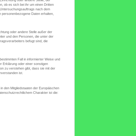
ob es sich bei ihr um einen Dritten
n Untersuchungsauftrags nach dem
se personenbezogene Daten erhalten,
richtung oder andere Stelle außer der
iter und den Personen, die unter der
ragsverarbeiters befugt sind, die
n bestimmten Fall in informierter Weise und
 Erklärung oder einer sonstigen
on zu verstehen gibt, dass sie mit der
nverstanden ist.
in den Mitgliedstaaten der Europäischen
enschutzrechtlichem Charakter ist die: