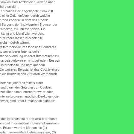
ookies sind Textdateien, welche über
hert werden.
 enthalten eine sogenannte Cookie-ID.
s einer Zeichenfolge, durch welche
werden können, in dem das Cookie
 Servern, den individuellen Browser der
nthalten, zu unterscheiden. Ein
annt und identifiziert werden.
Nutzern dieser Internetseite
 nicht möglich wären.
r Internetseite im Sinne des Benutzers
utzer unserer Internetseite
die Verwendung unserer Internetseite zu
uss beispielsweise nicht bei jedem Besuch
r Internetseite und dem auf dem
 weiteres Beispiel ist das Cookie eines
e ein Kunde in den virtuellen Warenkorb
tseite jederzeit mittels einer
 und damit der Setzung von Cookies
zeit über einen Internetbrowser oder
nternetbrowsern möglich. Deaktiviert die
owser, sind unter Umständen nicht alle
der Internetseite durch eine betroffene
en und Informationen. Diese allgemeinen
t. Erfasst werden können die (1)
ystem verwendete Betriebssystem, (3)