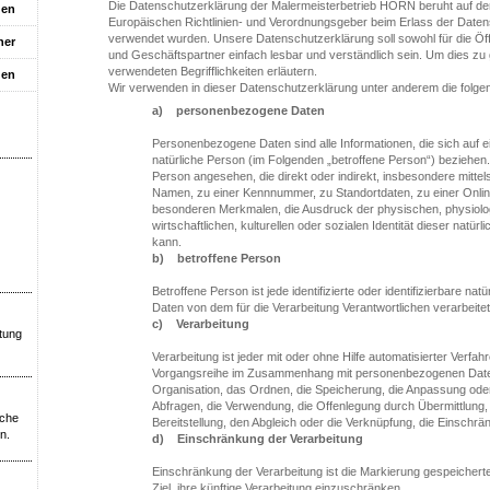
Die Datenschutzerklärung der Malermeisterbetrieb HORN beruht auf den 
gen
Europäischen Richtlinien- und Verordnungsgeber beim Erlass der Da
verwendet wurden. Unsere Datenschutzerklärung soll sowohl für die Öff
ner
und Geschäftspartner einfach lesbar und verständlich sein. Um dies zu 
verwendeten Begrifflichkeiten erläutern.
den
Wir verwenden in dieser Datenschutzerklärung unter anderem die folgen
a) personenbezogene Daten
Personenbezogene Daten sind alle Informationen, die sich auf eine
natürliche Person (im Folgenden „betroffene Person“) beziehen. Al
Person angesehen, die direkt oder indirekt, insbesondere mitt
Namen, zu einer Kennnummer, zu Standortdaten, zu einer Onl
besonderen Merkmalen, die Ausdruck der physischen, physiolo
wirtschaftlichen, kulturellen oder sozialen Identität dieser natürl
kann.
b) betroffene Person
Betroffene Person ist jede identifizierte oder identifizierbare 
Daten von dem für die Verarbeitung Verantwortlichen verarbeite
c) Verarbeitung
atung
Verarbeitung ist jeder mit oder ohne Hilfe automatisierter Verf
Vorgangsreihe im Zusammenhang mit personenbezogenen Daten
Organisation, das Ordnen, die Speicherung, die Anpassung ode
Abfragen, die Verwendung, die Offenlegung durch Übermittlung,
iche
Bereitstellung, den Abgleich oder die Verknüpfung, die Einschr
n.
d) Einschränkung der Verarbeitung
Einschränkung der Verarbeitung ist die Markierung gespeicher
Ziel, ihre künftige Verarbeitung einzuschränken.