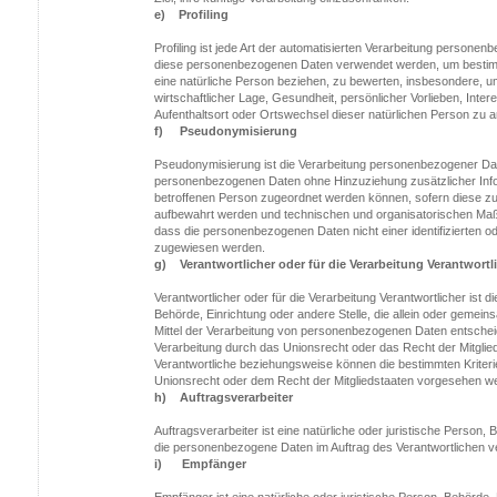
e) Profiling
Profiling ist jede Art der automatisierten Verarbeitung personen
diese personenbezogenen Daten verwendet werden, um bestimmt
eine natürliche Person beziehen, zu bewerten, insbesondere, um
wirtschaftlicher Lage, Gesundheit, persönlicher Vorlieben, Inter
Aufenthaltsort oder Ortswechsel dieser natürlichen Person zu 
f) Pseudonymisierung
Pseudonymisierung ist die Verarbeitung personenbezogener Date
personenbezogenen Daten ohne Hinzuziehung zusätzlicher Infor
betroffenen Person zugeordnet werden können, sofern diese zu
aufbewahrt werden und technischen und organisatorischen Maß
dass die personenbezogenen Daten nicht einer identifizierten od
zugewiesen werden.
g) Verantwortlicher oder für die Verarbeitung Verantwortl
Verantwortlicher oder für die Verarbeitung Verantwortlicher ist di
Behörde, Einrichtung oder andere Stelle, die allein oder gemei
Mittel der Verarbeitung von personenbezogenen Daten entscheid
Verarbeitung durch das Unionsrecht oder das Recht der Mitgli
Verantwortliche beziehungsweise können die bestimmten Krite
Unionsrecht oder dem Recht der Mitgliedstaaten vorgesehen w
h) Auftragsverarbeiter
Auftragsverarbeiter ist eine natürliche oder juristische Person, 
die personenbezogene Daten im Auftrag des Verantwortlichen ve
i) Empfänger
Empfänger ist eine natürliche oder juristische Person, Behörde, 