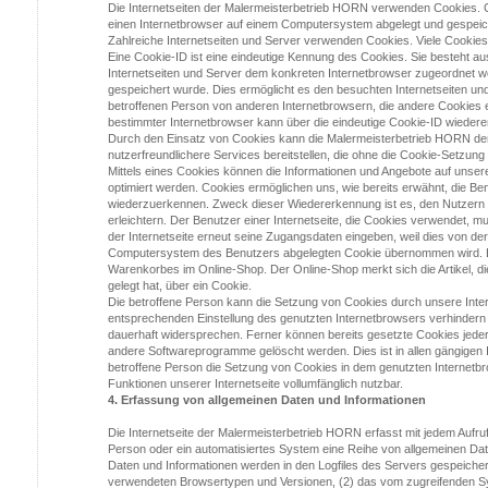
Die Internetseiten der Malermeisterbetrieb HORN verwenden Cookies. C
einen Internetbrowser auf einem Computersystem abgelegt und gespeic
Zahlreiche Internetseiten und Server verwenden Cookies. Viele Cookies
Eine Cookie-ID ist eine eindeutige Kennung des Cookies. Sie besteht au
Internetseiten und Server dem konkreten Internetbrowser zugeordnet 
gespeichert wurde. Dies ermöglicht es den besuchten Internetseiten und
betroffenen Person von anderen Internetbrowsern, die andere Cookies e
bestimmter Internetbrowser kann über die eindeutige Cookie-ID wiedererk
Durch den Einsatz von Cookies kann die Malermeisterbetrieb HORN den 
nutzerfreundlichere Services bereitstellen, die ohne die Cookie-Setzung
Mittels eines Cookies können die Informationen und Angebote auf unsere
optimiert werden. Cookies ermöglichen uns, wie bereits erwähnt, die Ben
wiederzuerkennen. Zweck dieser Wiedererkennung ist es, den Nutzern 
erleichtern. Der Benutzer einer Internetseite, die Cookies verwendet, m
der Internetseite erneut seine Zugangsdaten eingeben, weil dies von de
Computersystem des Benutzers abgelegten Cookie übernommen wird. Ein
Warenkorbes im Online-Shop. Der Online-Shop merkt sich die Artikel, di
gelegt hat, über ein Cookie.
Die betroffene Person kann die Setzung von Cookies durch unsere Interne
entsprechenden Einstellung des genutzten Internetbrowsers verhindern
dauerhaft widersprechen. Ferner können bereits gesetzte Cookies jeder
andere Softwareprogramme gelöscht werden. Dies ist in allen gängigen I
betroffene Person die Setzung von Cookies in dem genutzten Internetbr
Funktionen unserer Internetseite vollumfänglich nutzbar.
4. Erfassung von allgemeinen Daten und Informationen
Die Internetseite der Malermeisterbetrieb HORN erfasst mit jedem Aufruf 
Person oder ein automatisiertes System eine Reihe von allgemeinen Dat
Daten und Informationen werden in den Logfiles des Servers gespeicher
verwendeten Browsertypen und Versionen, (2) das vom zugreifenden S