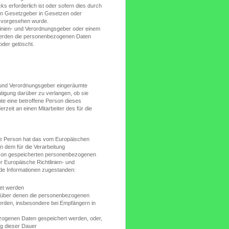
 erforderlich ist oder sofern dies durch
en Gesetzgeber in Gesetzen oder
t, vorgesehen wurde.
linien- und Verordnungsgeber oder einem
werden die personenbezogenen Daten
oder gelöscht.
- und Verordnungsgeber eingeräumte
ätigung darüber zu verlangen, ob sie
e eine betroffene Person dieses
rzeit an einen Mitarbeiter des für die
ne Person hat das vom Europäischen
n dem für die Verarbeitung
Person gespeicherten personenbezogenen
r Europäische Richtlinien- und
de Informationen zugestanden:
tet werden
nüber denen die personenbezogenen
erden, insbesondere bei Empfängern in
bezogenen Daten gespeichert werden, oder,
ung dieser Dauer