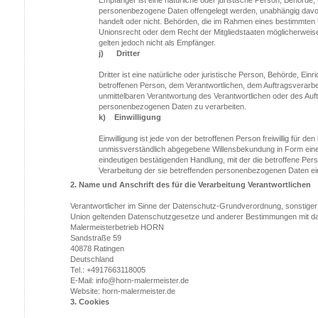
personenbezogene Daten offengelegt werden, unabhängig davon, 
handelt oder nicht. Behörden, die im Rahmen eines bestimmte
Unionsrecht oder dem Recht der Mitgliedstaaten möglicherwei
gelten jedoch nicht als Empfänger.
j) Dritter
Dritter ist eine natürliche oder juristische Person, Behörde, Ein
betroffenen Person, dem Verantwortlichen, dem Auftragsverarbe
unmittelbaren Verantwortung des Verantwortlichen oder des Auft
personenbezogenen Daten zu verarbeiten.
k) Einwilligung
Einwilligung ist jede von der betroffenen Person freiwillig für de
unmissverständlich abgegebene Willensbekundung in Form einer
eindeutigen bestätigenden Handlung, mit der die betroffene Pers
Verarbeitung der sie betreffenden personenbezogenen Daten ei
2. Name und Anschrift des für die Verarbeitung Verantwortlichen
Verantwortlicher im Sinne der Datenschutz-Grundverordnung, sonstiger 
Union geltenden Datenschutzgesetze und anderer Bestimmungen mit dat
Malermeisterbetrieb HORN
Sandstraße 59
40878 Ratingen
Deutschland
Tel.: +4917663118005
E-Mail: info@horn-malermeister.de
Website: horn-malermeister.de
3. Cookies