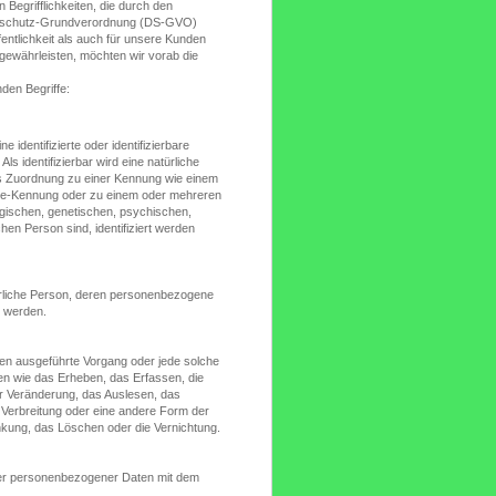
Begrifflichkeiten, die durch den
tenschutz-Grundverordnung (DS-GVO)
entlichkeit als auch für unsere Kunden
gewährleisten, möchten wir vorab die
den Begriffe:
 identifizierte oder identifizierbare
s identifizierbar wird eine natürliche
els Zuordnung zu einer Kennung wie einem
ine-Kennung oder zu einem oder mehreren
gischen, genetischen, psychischen,
ichen Person sind, identifiziert werden
natürliche Person, deren personenbezogene
t werden.
ahren ausgeführte Vorgang oder jede solche
 wie das Erheben, das Erfassen, die
r Veränderung, das Auslesen, das
 Verbreitung oder eine andere Form der
änkung, das Löschen oder die Vernichtung.
ter personenbezogener Daten mit dem