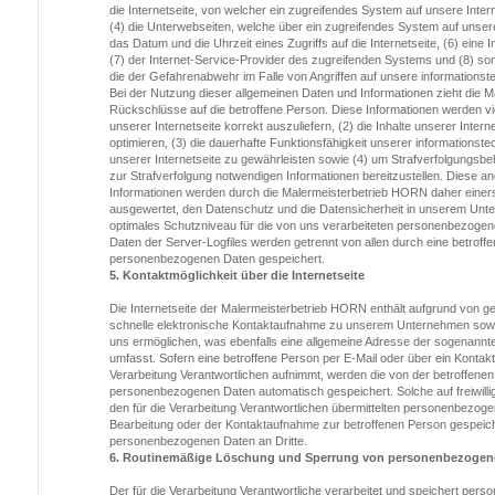
die Internetseite, von welcher ein zugreifendes System auf unsere Inter
(4) die Unterwebseiten, welche über ein zugreifendes System auf unsere
das Datum und die Uhrzeit eines Zugriffs auf die Internetseite, (6) eine 
(7) der Internet-Service-Provider des zugreifenden Systems und (8) son
die der Gefahrenabwehr im Falle von Angriffen auf unsere informations
Bei der Nutzung dieser allgemeinen Daten und Informationen zieht die 
Rückschlüsse auf die betroffene Person. Diese Informationen werden vie
unserer Internetseite korrekt auszuliefern, (2) die Inhalte unserer Inter
optimieren, (3) die dauerhafte Funktionsfähigkeit unserer informations
unserer Internetseite zu gewährleisten sowie (4) um Strafverfolgungsbe
zur Strafverfolgung notwendigen Informationen bereitzustellen. Diese
Informationen werden durch die Malermeisterbetrieb HORN daher einersei
ausgewertet, den Datenschutz und die Datensicherheit in unserem Unte
optimales Schutzniveau für die von uns verarbeiteten personenbezogen
Daten der Server-Logfiles werden getrennt von allen durch eine betro
personenbezogenen Daten gespeichert.
5. Kontaktmöglichkeit über die Internetseite
Die Internetseite der Malermeisterbetrieb HORN enthält aufgrund von ge
schnelle elektronische Kontaktaufnahme zu unserem Unternehmen sowie
uns ermöglichen, was ebenfalls eine allgemeine Adresse der sogenannt
umfasst. Sofern eine betroffene Person per E-Mail oder über ein Kontakt
Verarbeitung Verantwortlichen aufnimmt, werden die von der betroffenen
personenbezogenen Daten automatisch gespeichert. Solche auf freiwilli
den für die Verarbeitung Verantwortlichen übermittelten personenbezo
Bearbeitung oder der Kontaktaufnahme zur betroffenen Person gespeiche
personenbezogenen Daten an Dritte.
6. Routinemäßige Löschung und Sperrung von personenbezogen
Der für die Verarbeitung Verantwortliche verarbeitet und speichert per