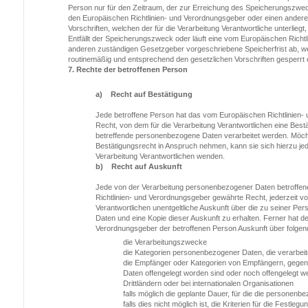
Person nur für den Zeitraum, der zur Erreichung des Speicherungszwecks
den Europäischen Richtlinien- und Verordnungsgeber oder einen ander
Vorschriften, welchen der für die Verarbeitung Verantwortliche unterlieg
Entfällt der Speicherungszweck oder läuft eine vom Europäischen Richt
anderen zuständigen Gesetzgeber vorgeschriebene Speicherfrist ab, 
routinemäßig und entsprechend den gesetzlichen Vorschriften gesperrt 
7. Rechte der betroffenen Person
a) Recht auf Bestätigung
Jede betroffene Person hat das vom Europäischen Richtlinien
Recht, von dem für die Verarbeitung Verantwortlichen eine Best
betreffende personenbezogene Daten verarbeitet werden. Möcht
Bestätigungsrecht in Anspruch nehmen, kann sie sich hierzu jede
Verarbeitung Verantwortlichen wenden.
b) Recht auf Auskunft
Jede von der Verarbeitung personenbezogener Daten betroffe
Richtlinien- und Verordnungsgeber gewährte Recht, jederzeit vo
Verantwortlichen unentgeltliche Auskunft über die zu seiner 
Daten und eine Kopie dieser Auskunft zu erhalten. Ferner hat de
Verordnungsgeber der betroffenen Person Auskunft über folgen
die Verarbeitungszwecke
die Kategorien personenbezogener Daten, die verarbei
die Empfänger oder Kategorien von Empfängern, gege
Daten offengelegt worden sind oder noch offengelegt w
Drittländern oder bei internationalen Organisationen
falls möglich die geplante Dauer, für die die personen
falls dies nicht möglich ist, die Kriterien für die Festleg