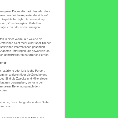
bezogener Daten, die darin besteht, dass
e persönliche Aspekte, die sich auf
 Aspekte bezüglich Arbeitsleistung,
essen, Zuverlässigkeit, Verhalten,
analysieren oder vorherzusagen.
n in einer Weise, auf welche die
mationen nicht mehr einer spezifischen
sätzlichen Informationen gesondert
nahmen unterliegen, die gewährleisten,
er identifizierbaren natürlichen Person
icher
e natürliche oder juristische Person,
nsam mit anderen über die Zwecke und
et. Sind die Zwecke und Mittel dieser
edstaaten vorgegeben, so kann der
rien seiner Benennung nach dem
erden.
Behörde, Einrichtung oder andere Stelle,
rarbeitet.
Einrichtung oder andere Stelle, der